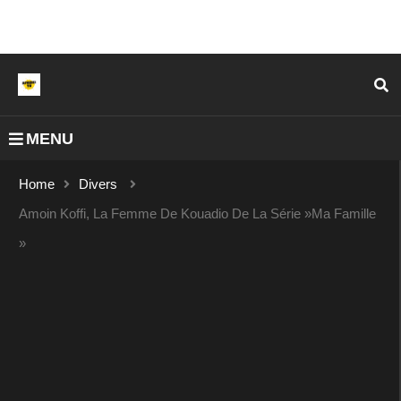
MENU
Home
Divers
Amoin Koffi, La Femme De Kouadio De La Série »Ma Famille
»