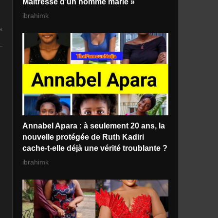
Maitresse d’un homme marié »
ibrahimk
s
Annabel Apara : à seulement 20 ans, la
nouvelle protégée de Ruth Kadiri
cache-t-elle déjà une vérité troublante ?
ibrahimk