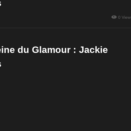
s
0 View
Reine du Glamour : Jackie
s