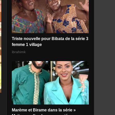
Triste nouvelle pour Bibata de la série 3
femme 1 village
ibrahimk
Marème et Birame dans la série »