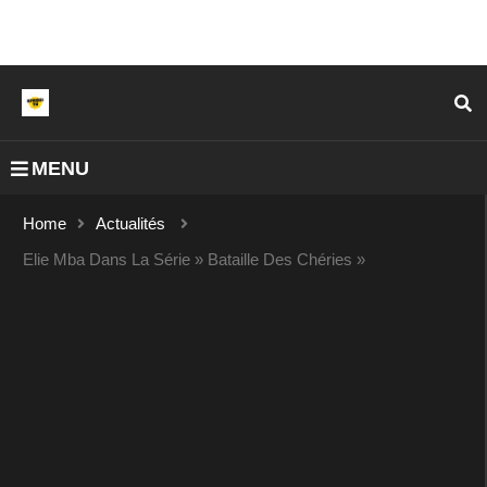
MENU
Home
Actualités
Elie Mba Dans La Série » Bataille Des Chéries »