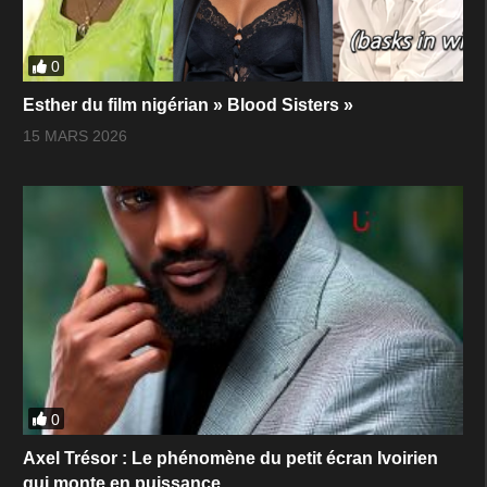
0
Esther du film nigérian » Blood Sisters »
15 MARS 2026
0
Axel Trésor : Le phénomène du petit écran Ivoirien
qui monte en puissance