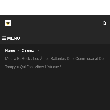
MENU
Home
Cinema
Mouna Et Rock : Les Âmes Battantes De « Commissariat De
Tampy » Qui Font Vibrer L’Afrique !